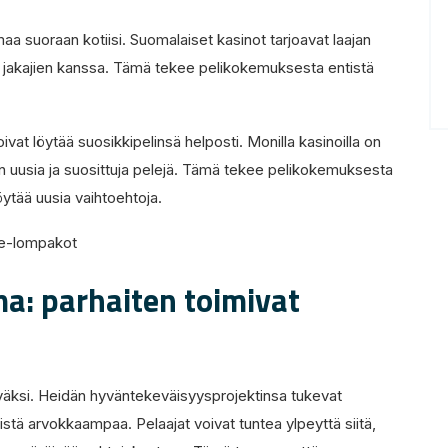
aa suoraan kotiisi. Suomalaiset kasinot tarjoavat laajan
den jakajien kanssa. Tämä tekee pelikokemuksesta entistä
 voivat löytää suosikkipelinsä helposti. Monilla kasinoilla on
än uusia ja suosittuja pelejä. Tämä tekee pelikokemuksesta
öytää uusia vaihtoehtoja.
 e-lompakot
ma: parhaiten toimivat
äksi. Heidän hyväntekeväisyysprojektinsa tukevat
tistä arvokkaampaa. Pelaajat voivat tuntea ylpeyttä siitä,