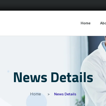
Home
Abo
News Details
Home
News Details