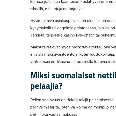
kampanjoita, kun taas toiset keskittyvät enemmän 
silmällä, mitä etuja ne tarjoavat.
Hyvin toimiva asiakaspalvelu on olennainen osa 
kysymyksiä tai ongelmia pelatessaan, ja siksi on t
Tarkista, tarjoaako kasino live-chatin tai puhelint
Maksutavat ovat myös merkittävä tekijä, joka vaiku
erilaisia maksuvaihtoehtoja, kuten luottokortteja,
valitsemasi nettikasino tukee sinulle käteviä maksu
Miksi suomalaiset netti
pelaajia?
Pelien saatavuus on tärkeä tekijä pelaamisessa. Pa
pelinvalmistajilta, joten valikoima on monipuolinen
pelin, joka vastaa makuasi.