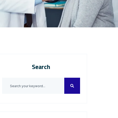
Search