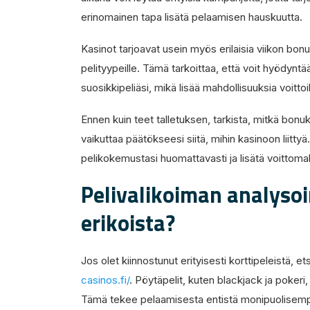
erinomainen tapa lisätä pelaamisen hauskuutta.
Kasinot tarjoavat usein myös erilaisia viikon bonus
pelityypeille. Tämä tarkoittaa, että voit hyödyntää 
suosikkipeliäsi, mikä lisää mahdollisuuksia voittoi
Ennen kuin teet talletuksen, tarkista, mitkä bonuk
vaikuttaa päätökseesi siitä, mihin kasinoon liitt
pelikokemustasi huomattavasti ja lisätä voittoma
Pelivalikoiman analysoin
erikoista?
Jos olet kiinnostunut erityisesti korttipeleistä, et
casinos.fi/
. Pöytäpelit, kuten blackjack ja pokeri, o
Tämä tekee pelaamisesta entistä monipuolisemp